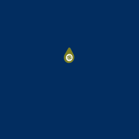
Estamos en construcción
pero de todas formas
#YourSalesforce = #OurSuccessStory
Encuéntranos en
salesforce@nortongrey.com